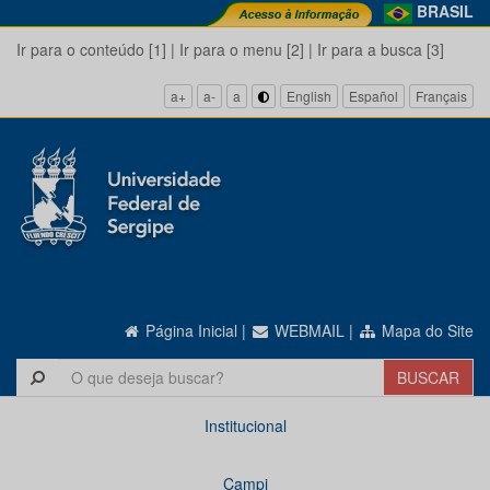
BRASIL
Ir para o conteúdo [1]
|
Ir para o menu [2]
|
Ir para a busca [3]
a+
a-
a
English
Español
Français
Página Inicial
|
WEBMAIL
|
Mapa do Site
Institucional
Campi